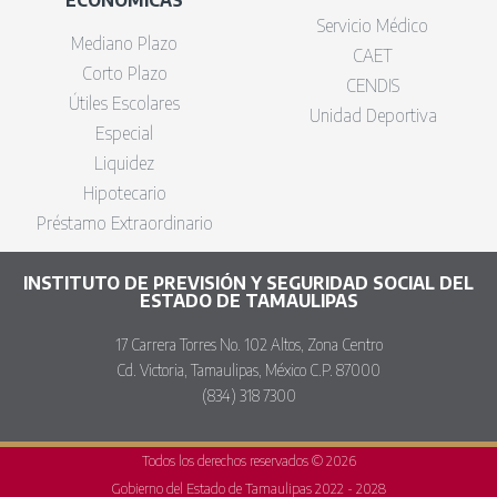
Servicio Médico
Mediano Plazo
CAET
Corto Plazo
CENDIS
Útiles Escolares
Unidad Deportiva
Especial
Liquidez
Hipotecario
Préstamo Extraordinario
INSTITUTO DE PREVISIÓN Y SEGURIDAD SOCIAL DEL
ESTADO DE TAMAULIPAS
17 Carrera Torres No. 102 Altos, Zona Centro
Cd. Victoria, Tamaulipas, México C.P. 87000
(834) 318 7300
Todos los derechos reservados © 2026
Gobierno del Estado de Tamaulipas 2022 - 2028