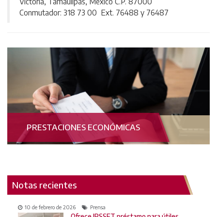
Victoria, Tamaulipas, México C.P. 87000
Conmutador: 318 73 00 Ext. 76488 y 76487
PRESTACIONES ECONÓMICAS
Notas recientes
10 de febrero de 2026
Prensa
Ofrece IPSSET préstamo para útiles