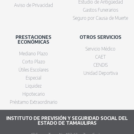
Estudio de Antigüedad
Aviso de Privacidad
Gastos Funerarios
Seguro por Causa de Muerte
PRESTACIONES
OTROS SERVICIOS
ECONÓMICAS
Servicio Médico
Mediano Plazo
CAET
Corto Plazo
CENDIS
Útiles Escolares
Unidad Deportiva
Especial
Liquidez
Hipotecario
Préstamo Extraordinario
INSTITUTO DE PREVISIÓN Y SEGURIDAD SOCIAL DEL
ESTADO DE TAMAULIPAS