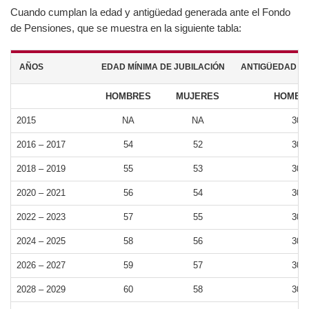
Cuando cumplan la edad y antigüedad generada ante el
Fondo de Pensiones, que se muestra en la siguiente tabla:
AÑOS
EDAD MÍNIMA DE JUBILACIÓN
ANTIGÜEDAD 
HOMBRES
MUJERES
HOMB
2015
NA
NA
3
2016 – 2017
54
52
3
2018 – 2019
55
53
3
2020 – 2021
56
54
3
2022 – 2023
57
55
3
2024 – 2025
58
56
3
2026 – 2027
59
57
3
2028 – 2029
60
58
3