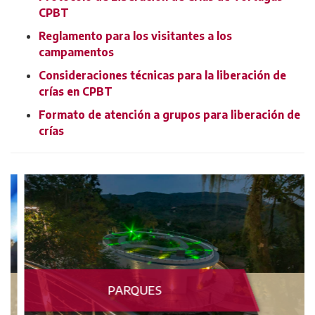
CPBT
Reglamento para los visitantes a los
campamentos
Consideraciones técnicas para la liberación de
crías en CPBT
Formato de atención a grupos para liberación de
crías
PARQUES