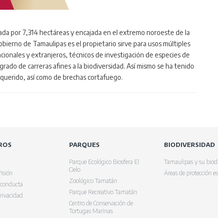
a por 7,314 hectáreas y encajada en el extremo noroeste de la
 Gobierno de Tamaulipas es el propietario sirve para usos múltiples
acionales y extranjeros, técnicos de investigación de especies de
grado de carreras afines a la biodiversidad. Así mismo se ha tenido
equerido, así como de brechas cortafuego.
ROS
PARQUES
BIODIVERSIDAD
Parque Ecológico Biosfera El
Tamaulipas y su biod
Cielo
isión
Áreas de protección es
Zoológico Tamatán
 conducta
Parque Recreativo Tamatán
rivacidad
Centro de Conservación de
Tortugas Marinas