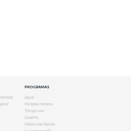
PROGRAMAS
iversidad
Jaguar
pecial
Mariposa monarca
Tortuga Lora
Cocodrilo
Paloma alas blancas
Guacamaya verde