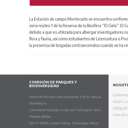
La Estación de campo Montecarlo se encuentra conformad
zona núcleo 1 de la Reserva de la Biosfera ‘’El Cielo’’. El
debido a que es utilizada para albergar investigadores n
flora y fauna, así como estudiantes de Licenciatura o Pos
la presencia de brigadas contraincendios cuando se ha r
COMISIÓN DE PARQUES Y
NOSOT
BIODIVERSIDAD
Conócenos
Centro de Oficinas Gubernamentales, Piso 16, Parque
Misión y V
Bicentenario
Código de
Libramiento Naciones Unidas con Prolongación Blvd.
Aviso de p
Práxedis Balboa
S/N C.P. 87083, Ciudad Victoria, Tamaulipas, México.