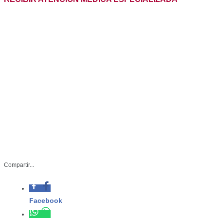
Compartir...
Facebook
Whatsapp
-El ejemplar fue valorado por
Twitter
especialistas del Zoológico Tamatán y
autoridades ambientales, quienes
Linkedin
confirmaron que se encontraba en
condiciones óptimas para regresar
de forma segura a su hábitat natural