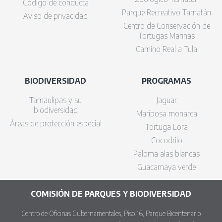
Código de conducta
Parque Recreativo Tamatán
Aviso de privacidad
Centro de Conservación de
Tortugas Marinas
Camino Real a Tula
BIODIVERSIDAD
PROGRAMAS
Tamaulipas y su
Jaguar
biodiversidad
Mariposa monarca
Áreas de protección especial
Tortuga Lora
Cocodrilo
Paloma alas blancas
Guacamaya verde
COMISIÓN DE PARQUES Y BIODIVERSIDAD
Centro de Oficinas Gubernamentales, Piso 16, Parque Bicentenario