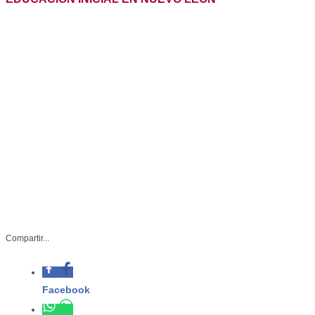
Compartir...
Facebook
Whatsapp
SET-084-2025
Twitter
Junio 21 de 2025
Linkedin
Monterrey, Nuevo León.– Con el
propósito de aprender de