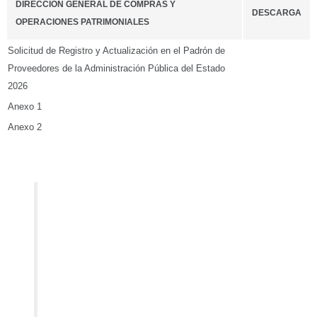
Anexo 1
Anexo 2
Para mas información, se puede comunicar a:
Secretaría de Administración
Dirección General de Compras y Operaciones
Patrimoniales
Dirección de Adquisiciones, Departamento de
Padrón de Proveedores
Centro de Oficinas Gubernamentales, Torre
Bicentenario, Piso 5
Libramiento Naciones Unidas con prolongación
Praxedis Balboa
Teléfonos: (834) 107 8210 y (834) 107 8218
Correo Electrónico: