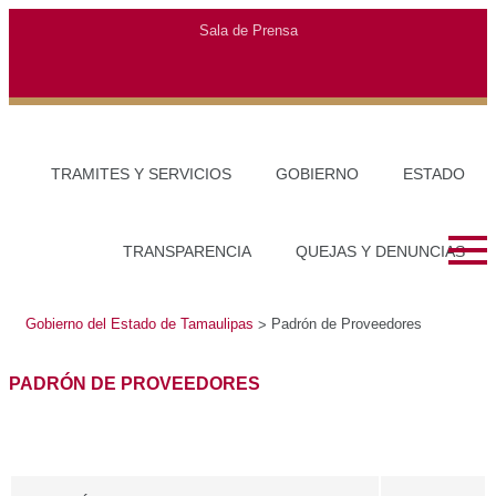
Gobierno del Estado de Tamaulipas
Padrón de Proveedores
>
PADRÓN DE PROVEEDORES
DIRECCIÓN GENERAL DE COMPRAS Y
DESCARGA
OPERACIONES PATRIMONIALES
Solicitud de Registro y Actualización en el Padrón de
Proveedores de la Administración Pública del Estado
2026