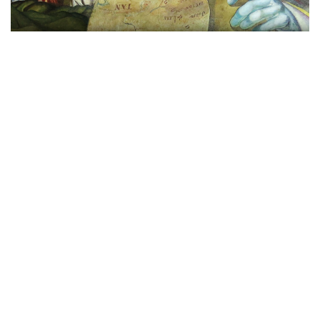
Los primeros asentamientos humanos
en Tamaulipas datan del año 12.000 a.c., según los
vestigios arqueológicos encontrados en lo que se
denomina el “Complejo Diablo” en alusión a un conjunto
de abrigos rocosos ubicados en el Cañón del Diablo y
que contienen pinturas rupestres primitivas.
Las planicies del norte y el centro del territorio, fueron
habitados por tribus nómadas dedicadas a la caza,
recolección y pesca; estas tribus eran denominadas por
los mexicas como chichimecas. Al sur se desarrollaron
diferentes tribus asentadas en la Sierra Madre, la Sierra
de Tamaulipas y en la huasteca; entre las que estaban los
olives, los aretines y los huastecos.
La cultura huasteca fue la más grande e importante en