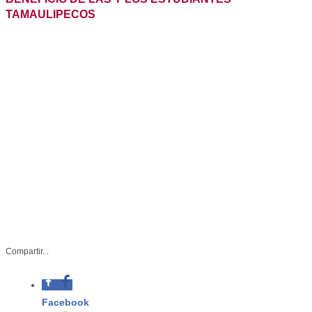
Compartir...
Facebook
Whatsapp
-Titulares de la SET y Becas para el
Bienestar reafirmaron su
Twitter
compromiso de sumar esfuerzos
para alcanzar una educación más
justa, incluyente, con igualdad de
Linkedin
oportunidades y humanismo