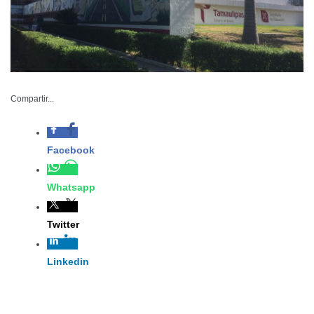
SET-088-2023
Compartir...
Octubre 26 de 2023
Facebook
Ciudad Victoria, Tamaulipas. – Directo
a su pago quincenal, mañana 42 mil
Whatsapp
798 docentes de Educación Básica
verán reflejados en el salario tabular,
Twitter
su bono de octubre; asimismo en la
quincena 20 extraordinaria 5 mil 428
Linkedin
trabajadoras y trabajadores del
sector educativo, recibirán un apoyo
para la adquisición de anteojos o