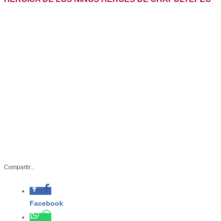
Compartir...
SGG-038-2023
Septiembre 13 de 2023
Facebook
Ciudad Victoria, Tamaulipas. – Con