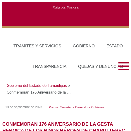
Sala de Prensa
TRAMITES Y SERVICIOS
GOBIERNO
ESTADO
TRANSPARENCIA
QUEJAS Y DENUNCIAS
Gobierno del Estado de Tamaulipas
>
Conmemoran 176 Aniversario de la Gesta Heroica de los Niños Héroes de Chapultepec
13 de septiembre de 2023
,
Prensa
Secretaría General de Gobierno
CONMEMORAN 176 ANIVERSARIO DE LA GESTA
HEROICA DE LOS NIÑOS HÉROES DE CHAPULTEPEC