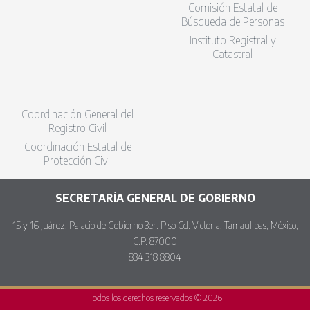
Comisión Estatal de
Búsqueda de Personas
Instituto Registral y
Catastral
Coordinación General del
Registro Civil
Coordinación Estatal de
Protección Civil
SECRETARÍA GENERAL DE GOBIERNO
15 y 16 Juárez, Palacio de Gobierno 3er. Piso Cd. Victoria, Tamaulipas, México,
C.P. 87000
834 318 8804
Todos los derechos reservados © 2026