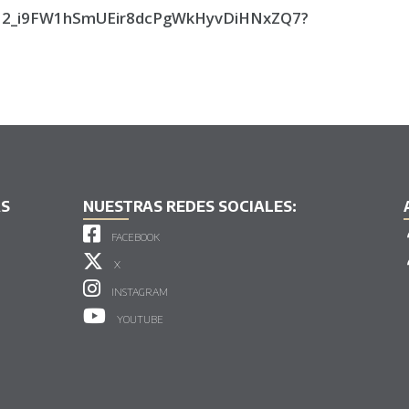
rs/12_i9FW1hSmUEir8dcPgWkHyvDiHNxZQ7?
AS
NUESTRAS REDES SOCIALES:
FACEBOOK
X
INSTAGRAM
YOUTUBE