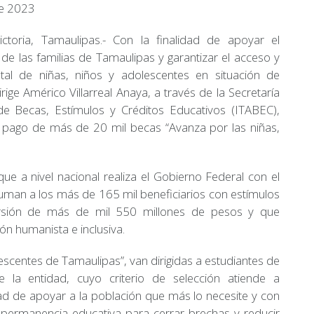
de 2023
ictoria, Tamaulipas.- Con la finalidad de apoyar el
 de las familias de Tamaulipas y garantizar el acceso y
tal de niñas, niños y adolescentes en situación de
rige Américo Villarreal Anaya, a través de la Secretaría
de Becas, Estímulos y Créditos Educativos (ITABEC),
el pago de más de 20 mil becas “Avanza por las niñas,
e a nivel nacional realiza el Gobierno Federal con el
uman a los más de 165 mil beneficiarios con estímulos
ersión de más de mil 550 millones de pesos y que
ión humanista e inclusiva.
escentes de Tamaulipas”, van dirigidas a estudiantes de
 la entidad, cuyo criterio de selección atiende a
ad de apoyar a la población que más lo necesite y con
 permanencia educativa para cerrar brechas y reducir