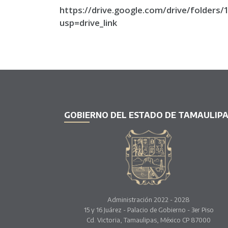
https://drive.google.com/drive/folde
usp=drive_link
GOBIERNO DEL ESTADO DE TAMAULIP
Administración 2022 - 2028
15 y 16 Juárez - Palacio de Gobierno - 3er Piso
Cd. Victoria, Tamaulipas, México CP 87000