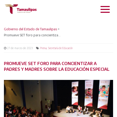
Gobierno del Estado de Tamaulipas
>
Promueve SET foro para concientizar a padres y madres sobre la educación especial
27 de marzo de 2023
,
Prensa
Secretaría de Educación
PROMUEVE SET FORO PARA CONCIENTIZAR A
PADRES Y MADRES SOBRE LA EDUCACIÓN ESPECIAL