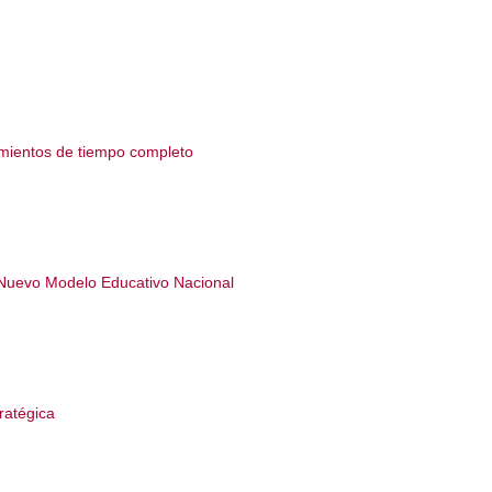
bre de 2025
22 de octubre de 2025
 Nuevo Laredo plantilla
Reconoce UT Nuevo Laredo a
 entrega de
docentes participantes del diseño
tos de tiempo
del Nuevo Modelo Educativo
Nacional