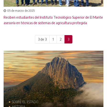
05 de marzo de 2025
Reciben estudiantes del Instituto Tecnológico Superior de El Mante
asesoría en técnicas de sistemas de agricultura protegida
(current)
3 de 3
1
2
3
MUNICIPIOS
TRAJES TÍPICOS