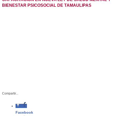
Compartir...
-Salud mental, eje
clave en la
reinserción social.
SSP-202-2026
Junio 23 de 2026