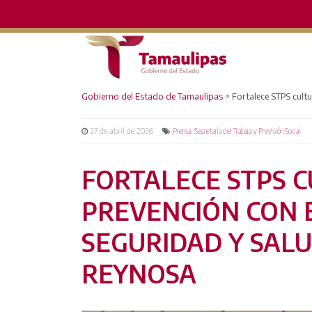
Gobierno del Estado de Tamaulipas
>
Fortalece STPS cult
27 de abril de 2026
,
Prensa
Secretaría del Trabajo y Previsión Social
FORTALECE STPS 
PREVENCIÓN CON 
SEGURIDAD Y SAL
REYNOSA