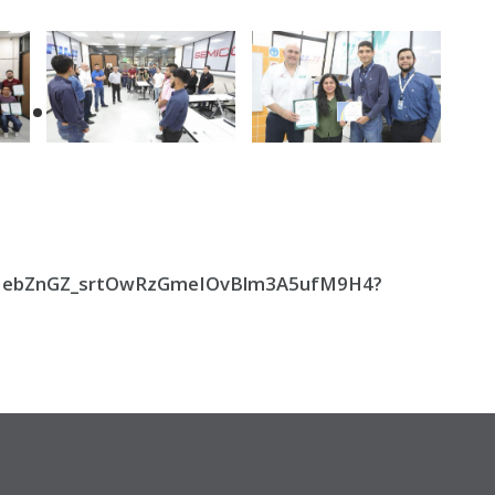
ers/1ebZnGZ_srtOwRzGmeIOvBlm3A5ufM9H4?