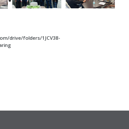
com/drive/folders/1JCV38-
ring