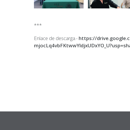
***
Enlace de descarga.-
https://drive.google.
mjocLq4vbFKtwwYldjxUDxYO_U?usp=sha