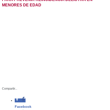
Compartir...
Facebook
-La SSPT trabaja para lograr la
reinserción social de menores de
Whatsapp
edad
Twitter
SSP-043-2026
Linkedin