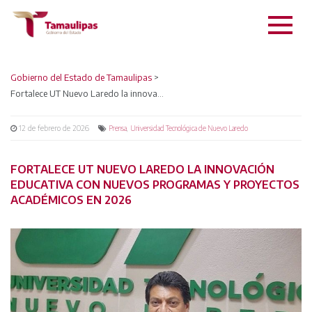
Gobierno del Estado de Tamaulipas
>
Fortalece UT Nuevo Laredo la innovación educativa con nuevos programas y proyectos académicos en 2026
12 de febrero de 2026
,
Prensa
Universidad Tecnológica de Nuevo Laredo
FORTALECE UT NUEVO LAREDO LA INNOVACIÓN
EDUCATIVA CON NUEVOS PROGRAMAS Y PROYECTOS
ACADÉMICOS EN 2026