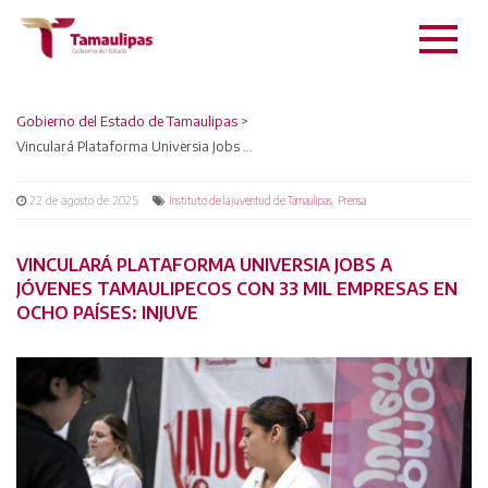
Gobierno del Estado de Tamaulipas
>
Vinculará Plataforma Universia Jobs a jóvenes tamaulipecos con 33 mil empresas en ocho países: INJUVE
22 de agosto de 2025
,
Instituto de la juventud de Tamaulipas
Prensa
VINCULARÁ PLATAFORMA UNIVERSIA JOBS A
JÓVENES TAMAULIPECOS CON 33 MIL EMPRESAS EN
OCHO PAÍSES: INJUVE