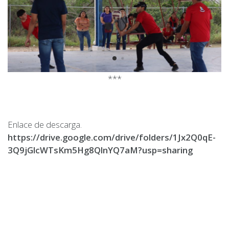
***
Enlace de descarga.
https://drive.google.com/drive/folders/1Jx2Q0qE-
3Q9jGlcWTsKm5Hg8QlnYQ7aM?usp=sharing