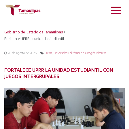
Gobierno del Estado de Tamaulipas
>
Fortalece UPRR la unidad estudiantil con Juegos Intergrupales
20 de agosto de 2025
,
Prensa
Universidad Politécnica de la Región Ribereña
FORTALECE UPRR LA UNIDAD ESTUDIANTIL CON
JUEGOS INTERGRUPALES