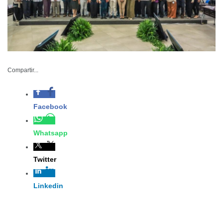
Compartir...
Facebook
Whatsapp
-SIPINNA realiza la Cuarta Sesión de
Twitter
la Comisión para la Primera Infancia
en las instalaciones del CRETAM
Linkedin
NNA-015-2025