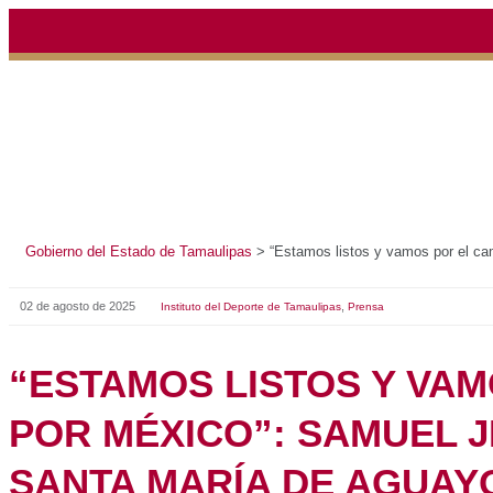
Gobierno del Estado de Tamaulipas
>
“Estamos listos y v
02 de agosto de 2025
,
Instituto del Deporte de Tamaulipas
Prensa
“ESTAMOS LISTOS 
CAMPEONATO, VA 
POR MÉXICO”: SAM
SELECCIÓN MEXIC
DE AGUAYO