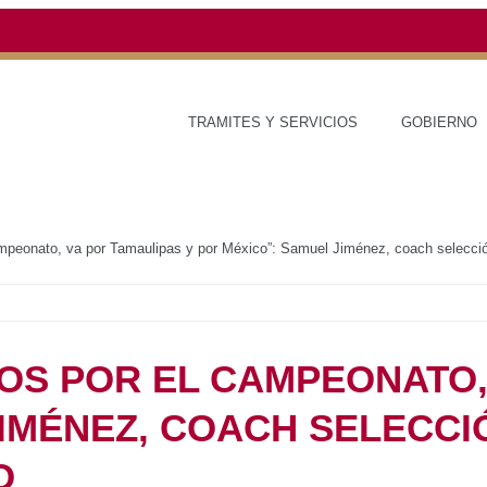
TRAMITES Y SERVICIOS
GOBIERNO
ESTAD
amos por el campeonato, va por Tamaulipas y por México”: Samuel Jiménez, c
Y VAMOS POR EL
POR TAMAULIPAS Y
UEL JIMÉNEZ, COACH
ANA LIGA SANTA MARÍA
RED DE MONITOREO CLIMÁTICO