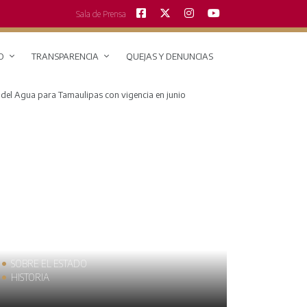
Sala de Prensa
O
TRANSPARENCIA
QUEJAS Y DENUNCIAS
 del Agua para Tamaulipas con vigencia en junio
SOBRE EL ESTADO
MUNICIPIO
HISTORIA
TRAJES TÍPI