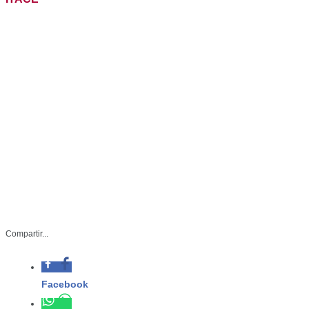
Compartir...
Facebook
-Además se entregaron 600
constancias de capacitación laboral
Whatsapp
Twitter
SSP-161-2025
Linkedin
Mayo 15 de 2025