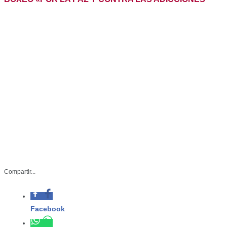
Compartir...
Facebook
-Gobernador Américo Villarreal Anaya
y la presidenta del DIF Tamaulipas,
Whatsapp
María de Villarreal, encabezaron el
evento que se realizó por iniciativa de
Twitter
la presidenta Claudia Sheinbaum
086-2025
Linkedin