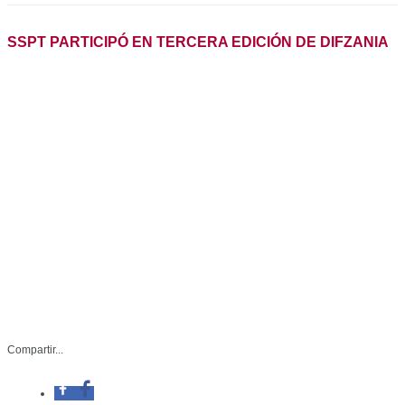
Compartir...
Facebook
SSP-113-2025
Whatsapp
Abril 07 de 2025
Twitter
Ciudad Victoria, Tamaulipas.- Por
Linkedin
tercer año consecutivo, la Secretaría
de Seguridad Pública de Tamaulipas
(SSPT) participó con un stand interactivo en DIFzania,
evento organizado por el Sistema DIF Tamaulipas que