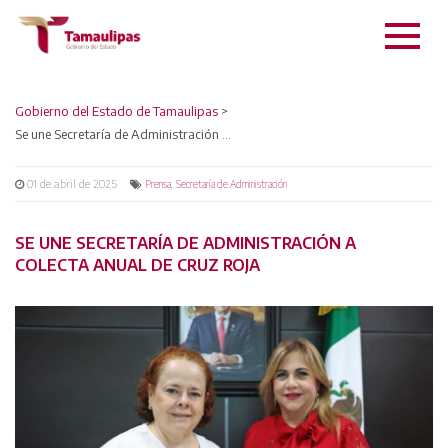
Gobierno del Estado de Tamaulipas
>
Se une Secretaría de Administración a Colecta Anual de Cruz Roja
01 de abril de 2025
,
Prensa
Secretaría de Administración
SE UNE SECRETARÍA DE ADMINISTRACIÓN A
COLECTA ANUAL DE CRUZ ROJA