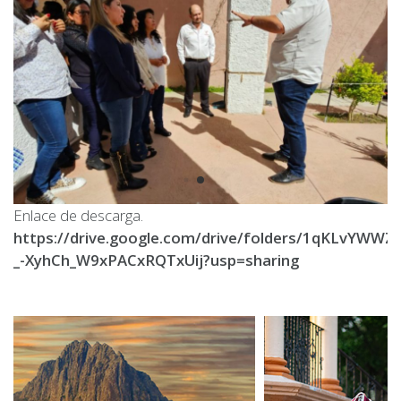
Enlace de descarga.
https://drive.google.com/drive/folders/1qKLvYWWZV
_-XyhCh_W9xPACxRQTxUij?usp=sharing