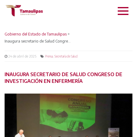
Gobierno del Estado de Tamaulipas
>
Inaugura secretario de Salud Congreso de Investigación en Enfermería
24 de abril de 2025
,
Prensa
Secretaría de Salud
INAUGURA SECRETARIO DE SALUD CONGRESO DE
INVESTIGACIÓN EN ENFERMERÍA