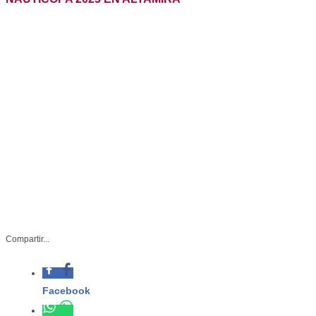
Compartir...
Facebook
-Del 2 al 4 de mayo se realizará este
evento
Whatsapp
STU-059-2025
Twitter
Abril 29 de 2025
Linkedin
Ciudad Victoria, Tamaulipas. — La