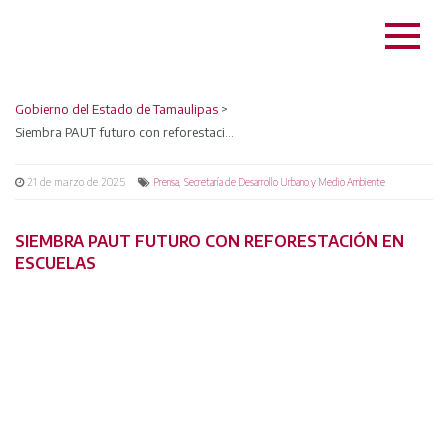
Gobierno del Estado de Tamaulipas
>
Siembra PAUT futuro con reforestación en escuelas
21 de marzo de 2025
,
Prensa
Secretaría de Desarrollo Urbano y Medio Ambiente
SIEMBRA PAUT FUTURO CON REFORESTACIÓN EN
ESCUELAS