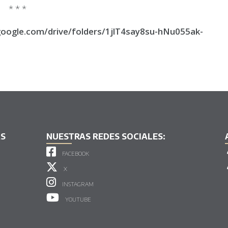
* * *
.google.com/drive/folders/1jlT4say8su-hNu055ak-
AS
NUESTRAS REDES SOCIALES:
FACEBOOK
X
INSTAGRAM
YOUTUBE