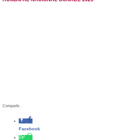
Compartir...
Facebook
IDE-020-2025
Whatsapp
Marzo 12 de 2025
Twitter
Ciudad Victoria, Tamaulipas.- Tras la
Linkedin
conclusión del Campeonato Estatal
de Bádminton, ha quedado
conformada la Selección Tamaulipas, integrada por