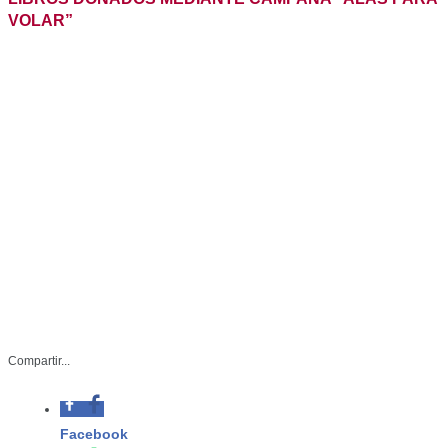
Compartir...
Facebook
SSP-054-2025
Whatsapp
Febrero 15 de 2025
Twitter
Ciudad Victoria, Tamaulipas.- A través
Linkedin
de la campaña permanente ‘’Alas
para Volar’’ de la Subsecretaría de