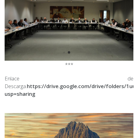
***
Enlace de
Descarga.
https://drive.google.com/drive/folders/
usp=sharing