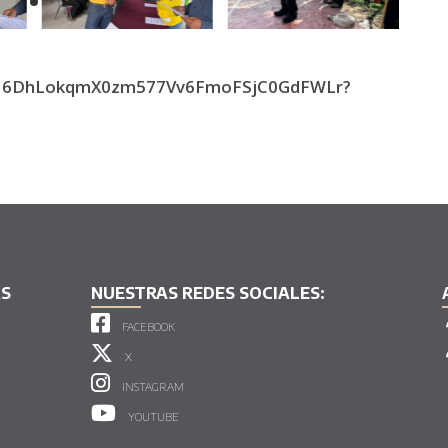
ers/16DhLokqmX0zm577Vv6FmoFSjC0GdFWLr?
AS
NUESTRAS REDES SOCIALES:
FACEBOOK
X
INSTAGRAM
YOUTUBE