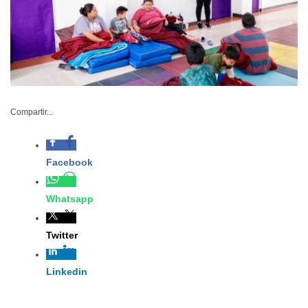
Compartir...
Facebook
Whatsapp
– Los centros asistenciales están
preparados para recibir a quienes lo
Twitter
necesiten en esta temporada, en
caso de que se requiera
Linkedin
DIF-001-2025