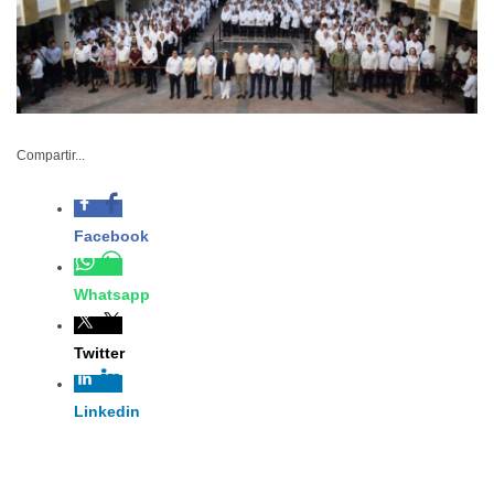
Compartir...
Facebook
163-2024
Whatsapp
Noviembre 04 de 2024
Ciudad Victoria, Tamaulipas.-
Twitter
Tamaulipas hará sinergia y se sumará
a la estrategia nacional de salud casa
Linkedin
por casa, propuesta por la
presidenta Claudia Sheinbaum,
afirmó el gobernador Américo Villarreal Anaya, quien