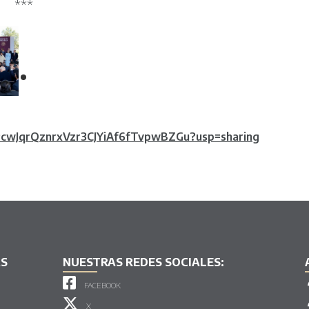
***
10PcwJqrQznrxVzr3CJYiAf6fTvpwBZGu?usp=sharing
AS
NUESTRAS REDES SOCIALES:
FACEBOOK
X