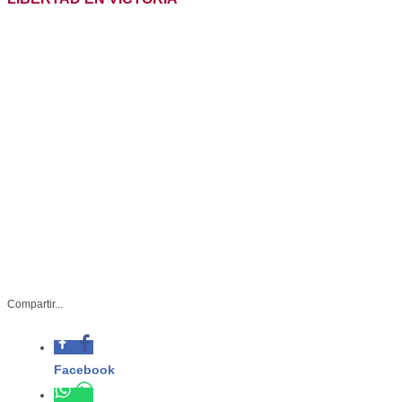
Compartir...
Facebook
Whatsapp
SBS-047-2024
Noviembre 20 de 2024
Twitter
Ciudad Victoria, Tamaulipas.- La
Linkedin
Secretaría de Bienestar Social
(SEBIEN), en colaboración con
dependencias estatales y federales llevó a cabo el