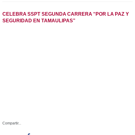
Compartir...
Facebook
Whatsapp
SSP-235-2024
Noviembre 24 de 2024
Twitter
Ciudad Victoria, Tamaulipas.- Dentro
Linkedin
de las actividades conmemorativas
del aniversario y Día de la Guardia
Estatal, la Secretaría de Seguridad