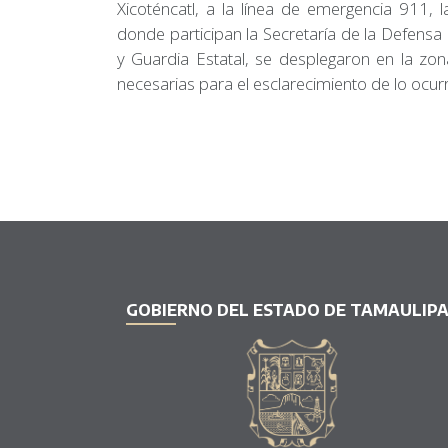
Xicoténcatl, a la línea de emergencia 911, l
donde participan la Secretaría de la Defensa 
y Guardia Estatal, se desplegaron en la zona
necesarias para el esclarecimiento de lo ocurr
GOBIERNO DEL ESTADO DE TAMAULIP