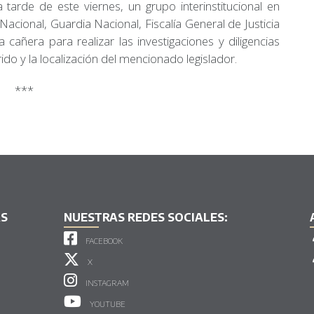
a tarde de este viernes, un grupo interinstitucional en
Nacional, Guardia Nacional, Fiscalía General de Justicia
 cañera para realizar las investigaciones y diligencias
ido y la localización del mencionado legislador.
***
AS
NUESTRAS REDES SOCIALES:
FACEBOOK
X
INSTAGRAM
YOUTUBE