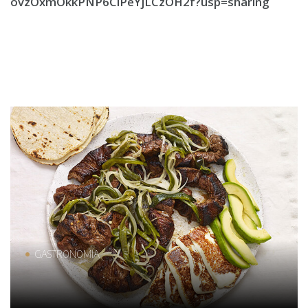
ovzOxmOkkPNP6ClPeYjLCzOH2f?usp=sharing
GASTRONOMÍA