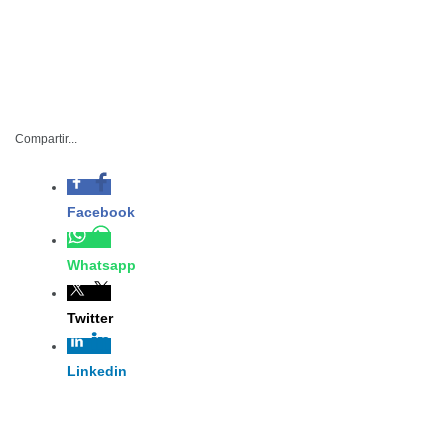
Compartir...
SST-097-2024
Octubre 14 de 2024
Ciudad Victoria, Tamaulipas.- La Secretaría de Salud, a
través de la Dirección de Medicina de Estilo de Vida
Saludable, concluyó de manera exitosa el primer
diplomado Fundamentos de Medicina de Estilo de Vida